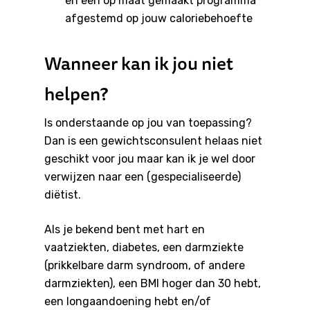
en een op maat gemaakt programma
afgestemd op jouw caloriebehoefte
Wanneer kan ik jou niet
helpen?
Is onderstaande op jou van toepassing?
Dan is een gewichtsconsulent helaas niet
geschikt voor jou maar kan ik je wel door
verwijzen naar een (gespecialiseerde)
diëtist.
Bel direct 033 - 286 19 8
Als je bekend bent met hart en
vaatziekten, diabetes, een darmziekte
Behandelingen
(prikkelbare darm syndroom, of andere
Sporten
darmziekten), een BMI hoger dan 30 hebt,
een longaandoening hebt en/of