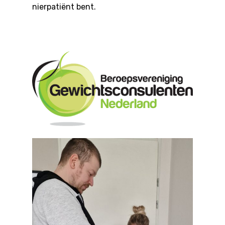
Tarieven
nierpatiënt bent.
Over ons
Contact
Blog
Nieuws
Vacatures
Zoeken