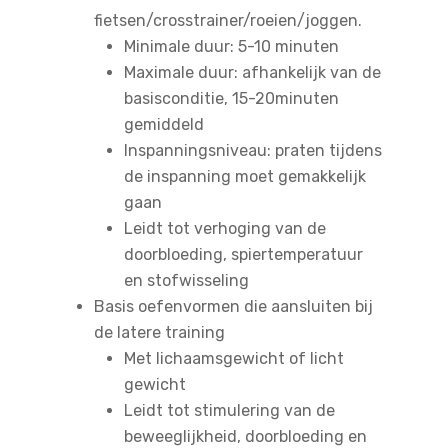
Tarieven
fietsen/crosstrainer/roeien/joggen.
Over ons
Minimale duur: 5-10 minuten
Maximale duur: afhankelijk van de
Contact
basisconditie, 15-20minuten
Blog
gemiddeld
Inspanningsniveau: praten tijdens
Nieuws
de inspanning moet gemakkelijk
gaan
Vacatures
Leidt tot verhoging van de
doorbloeding, spiertemperatuur
Zoeken
en stofwisseling
Basis oefenvormen die aansluiten bij
de latere training
Met lichaamsgewicht of licht
gewicht
Leidt tot stimulering van de
beweeglijkheid, doorbloeding en