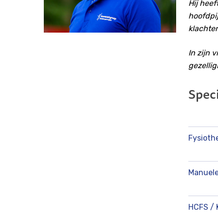
Hij heef
hoofdpi
klachten
In zijn 
gezellig
Speci
Fysioth
Manuele
HCFS / 