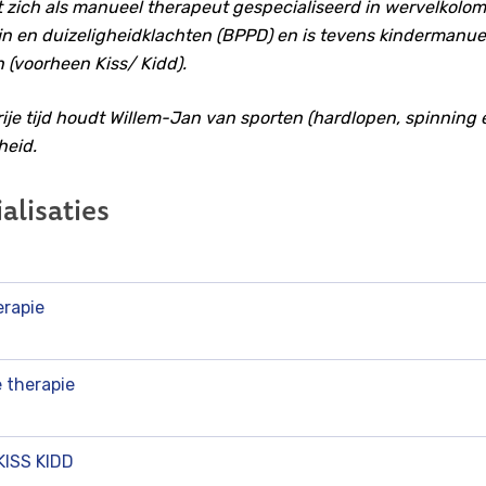
t zich als manueel therapeut gespecialiseerd in wervelkolom
jn en duizeligheidklachten (BPPD) en is tevens kindermanu
 (voorheen Kiss/ Kidd).
vrije tijd houdt Willem-Jan van sporten (hardlopen, spinnin
heid.
alisaties
erapie
 therapie
KISS KIDD